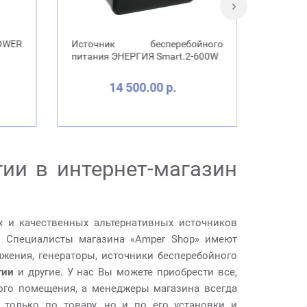
ного
Трехфазный стабилизатор
Источ
600W
напряжения Энерготех
питани
OPTIMUM+ 12000х3 ВА
209 700.00 р.
ии в интернет-магазин
 и качественных альтернативных источников
. Специалисты магазина «Amper Shop» имеют
жения, генераторы, источники бесперебойного
гии
и другие. У нас Вы можете приобрести все,
вого помещения, а менеджеры магазина всегда
только по товару, но и по его установки и