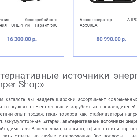
зогенератор A-IPOWER
Источник бесперебой
00ЕА
питания ЭНЕРГИЯ Smart.2-
80 990.00 р.
14 500.00 р.
тернативные источники энерг
per Shop»
м каталоге вы найдете широкий ассортимент современных
я от лучших отечественных и зарубежных производителей
етний опыт продаж таких товаров как: стабилизаторы напря
я, аккумуляторные батареи,
альтернативные источники энер
обходимо для Вашего дома, квартиры, офисного или торго
 дать ответы на любые интересующие Вас вопросы – не 