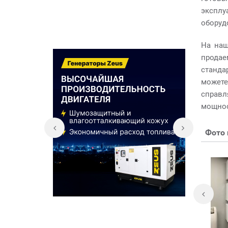
эксплу
оборуд
На наш
продае
станда
можете
справл
мощнос
Фото 