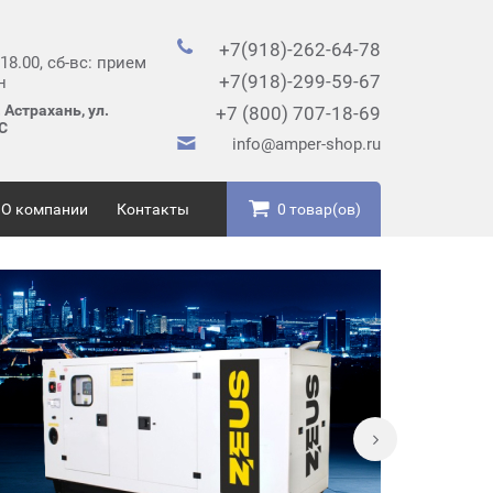
+7(918)-262-64-78
 18.00, сб-вс: прием
+7(918)-299-59-67
н
 Астрахань, ул.
+7 (800) 707-18-69
2С
info@amper-shop.ru
О компании
Контакты
0 товар(ов)