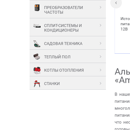
ПРЕОБРАЗОВАТЕЛИ
ЧАСТОТЫ
атарея
Источник бесперебойного
Бен
питания ЭНЕРГИЯ Гарант-500
A55
СПЛИТ-СИСТЕМЫ И
12В
КОНДИЦИОНЕРЫ
16 300.00 р.
САДОВАЯ ТЕХНИКА
ТЕПЛЫЙ ПОЛ
Аль
КОТЛЫ ОТОПЛЕНИЯ
«Am
СТАНКИ
В наше
питани
многол
питани
что не
готовы